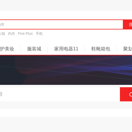
大福
内衣
Five Plus
手机
护美妆
服装城
家用电器11
鞋靴箱包
聚
商城快讯