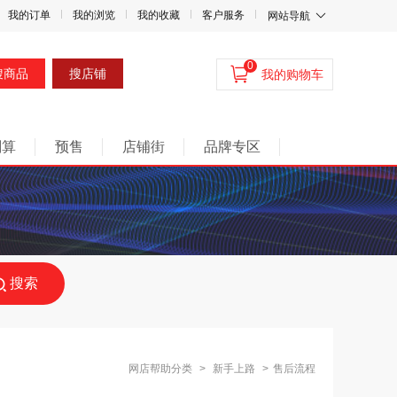
我的订单
我的浏览
我的收藏
客户服务
网站导航
0
搜商品
搜店铺
我的购物车
划算
预售
店铺街
品牌专区
搜索
网店帮助分类
>
新手上路
>
售后流程