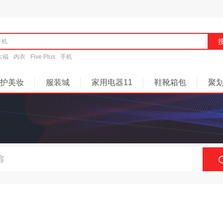
大福
内衣
Five Plus
手机
护美妆
服装城
家用电器11
鞋靴箱包
聚
商城快讯